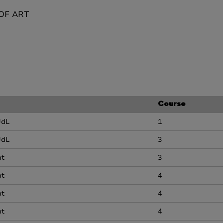
OF ART
Course
UdL
1
UdL
3
nt
3
nt
4
nt
4
nt
4