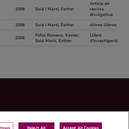
Article en
2009
Solé i Martí, Esther
revista
divulgativa
2008
Solé i Martí, Esther
Altres llibres
Piñol Romero, Xavier;
Llibre
2006
Solé Martí, Esther
d'investigació
tings
Reject All
Accept All Cookies