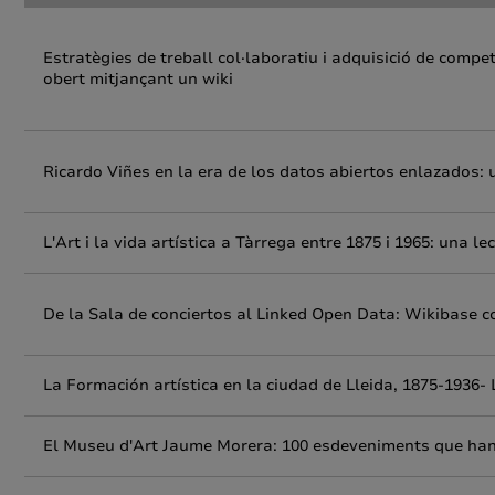
Estratègies de treball col·laboratiu i adquisició de compet
obert mitjançant un wiki
Ricardo Viñes en la era de los datos abiertos enlazados:
L'Art i la vida artística a Tàrrega entre 1875 i 1965: una l
De la Sala de conciertos al Linked Open Data: Wikibase 
La Formación artística en la ciudad de Lleida, 1875-1936- 
El Museu d'Art Jaume Morera: 100 esdeveniments que han 