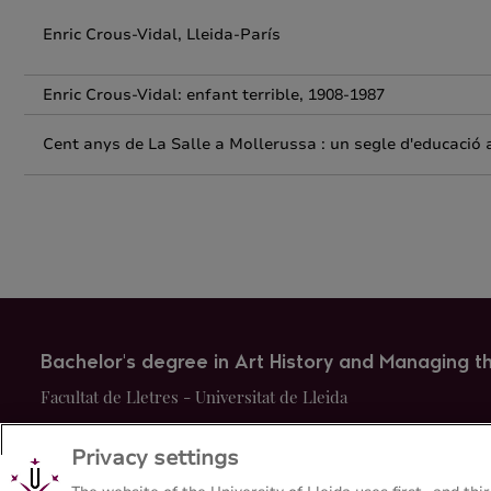
Enric Crous-Vidal, Lleida-París
Enric Crous-Vidal: enfant terrible, 1908-1987
Cent anys de La Salle a Mollerussa : un segle d'educació 
Bachelor's degree in Art History and Managing th
Facultat de Lletres - Universitat de Lleida
Privacy settings
Sitemap
Contact
973 70 20 64