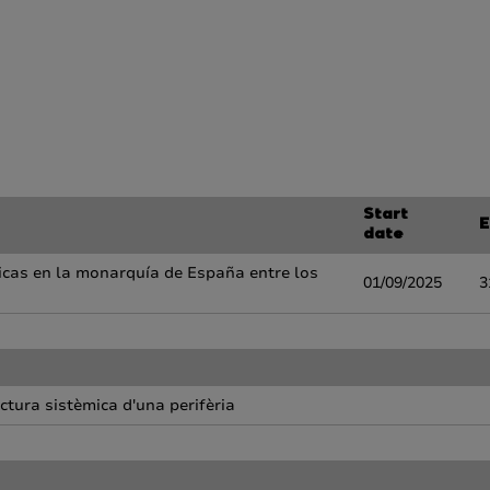
Start
E
date
licas en la monarquía de España entre los
01/09/2025
3
Lectura sistèmica d'una perifèria