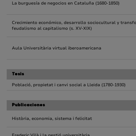
La burguesía de negocios en Cataluña (1680-1850)
Crecimiento económico, desarrollo sociocultural y transfo
feudalismo al capitalismo (s. XV-XIX)
Aula Universitària virtual iberoamericana
Tesis
Població, propietat i canvi social a Lleida (1780-1930)
Publicaciones
Història, economia, sistema i felicitat
Frederic Vilà i la gestió universitària