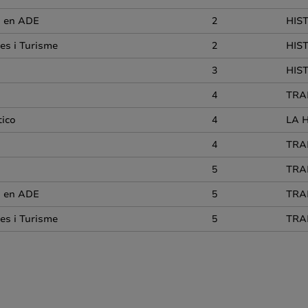
o en ADE
2
HIS
es i Turisme
2
HIS
3
HIS
4
TRA
tico
4
LA 
4
TRA
5
TRA
o en ADE
5
TRA
es i Turisme
5
TRA