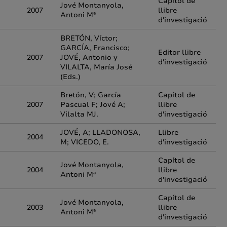
Capítol de
Jové Montanyola,
2007
llibre
Antoni Mª
d'investigació
BRETÓN, Víctor;
GARCÍA, Francisco;
Editor llibre
2007
JOVÉ, Antonio y
d'investigació
VILALTA, María José
(Eds.)
Bretón, V; García
Capítol de
2007
Pascual F; Jové A;
llibre
Vilalta MJ.
d'investigació
JOVÉ, A; LLADONOSA,
Llibre
2004
M; VICEDO, E.
d'investigació
Capítol de
Jové Montanyola,
2004
llibre
Antoni Mª
d'investigació
Capítol de
Jové Montanyola,
2003
llibre
Antoni Mª
d'investigació