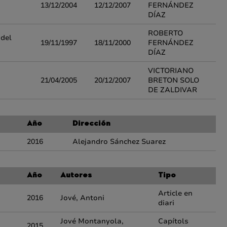
13/12/2004
12/12/2007
FERNÁNDEZ
DÍAZ
ROBERTO
 del
19/11/1997
18/11/2000
FERNÁNDEZ
DÍAZ
VICTORIANO
21/04/2005
20/12/2007
BRETON SOLO
DE ZALDIVAR
Año
Dirección
2016
Alejandro Sánchez Suarez
Año
Autores
Tipo
Article en
2016
Jové, Antoni
diari
Jové Montanyola,
Capítols
2015