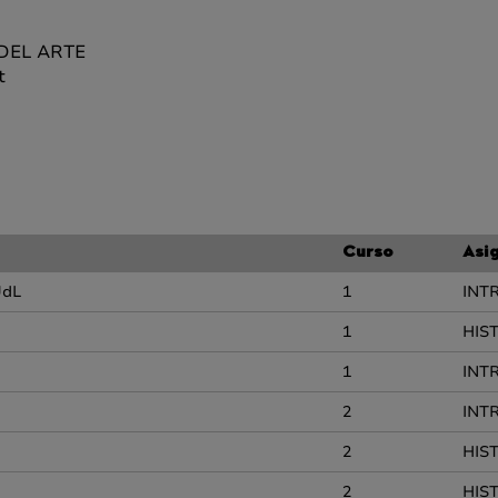
 DEL ARTE
t
Curso
Asi
UdL
1
INT
1
HIS
1
INT
2
INT
2
HIS
2
HIS