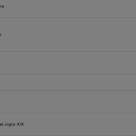
na
o
el siglo XIX