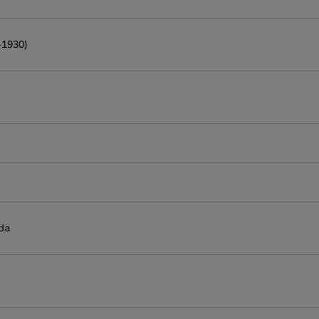
-1930)
ida